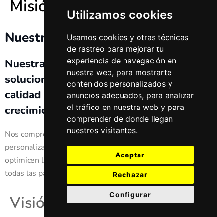
Misión
Utilizamos cookies
Nuestra misión​
Usamos cookies y otras técnicas
de rastreo para mejorar tu
experiencia de navegación en
Nuestra misión es proporcionar
nuestra web, para mostrarte
soluciones de outsourcing de alta
contenidos personalizados y
calidad que impulsen el éxito y el
anuncios adecuados, para analizar
el tráfico en nuestra web y para
crecimiento de nuestros clientes.
comprender de donde llegan
nuestros visitantes.
Nos comprometemos a ofrecer servicios innovadores y
personalizados que mejoren la eficiencia operativa,
Aceptar
optimicen los recursos y generen valor sostenible para
todas las partes interesadas
Rechazar
Configurar
Visión